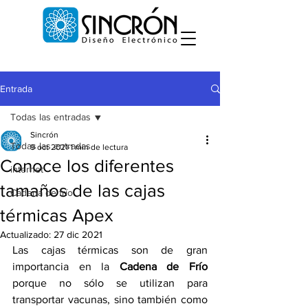
Entrada
Todas las entradas
Sincrón
Todas las entradas
9 oct 2021
1 min de lectura
Conoce los diferentes
internet
tamaños de las cajas
Cadena de frío
térmicas Apex
Actualizado:
27 dic 2021
Las cajas térmicas son de gran 
importancia en la 
Cadena de Frío
porque no sólo se utilizan para 
transportar vacunas, sino también como 