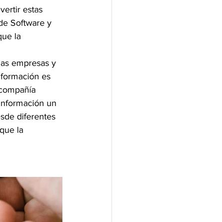
ertir estas 
de Software y 
ue la 
las empresas y 
nformación es 
compañía 
información un 
sde diferentes 
que la 