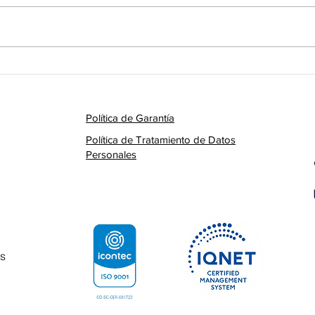
Integración OT–IT en 2025: El
RFID 
camino hacia plantas
autom
realmente inteligentes
traza
ensa
Política de Garantía
Política de Tratamiento de Datos
Personales
s