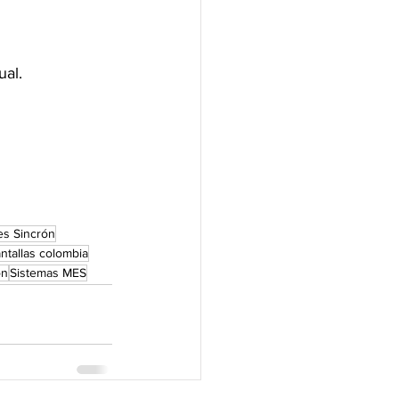
al.
es Sincrón
ntallas colombia
ón
Sistemas MES