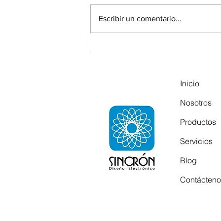
Escribir un comentario...
CÓMO IMPLEMENTAR RFID
EN LA INDUSTRIA TEXTIL
PARA MEJORAR LA
TRAZABILIDAD YEL
Inicio
CONTROL DE PRODUCCIÓN
Nosotros
Productos
Servicios
Blog
Contácteno