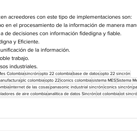
cen acreedores con este tipo de implementaciones son:
o en el procesamiento de la información de manera manu
a de decisiones con información fidedigna y fiable.
igna y Eficiente.
unificación de la información.
oble trabajo.
os industriales.
Mes Colombia
sincrón
opto 22 colombia
base de datos
opto 22 sincrón
anufactura
plc colombia
opto 22
iconics colombia
sistema MES
Sistema M
ombia
internet de las cosas
panasonic industrial sincrón
iconics sincrón
pa
ladores de aire colombia
analitica de datos Sincrón
iot colombia
iot sincr