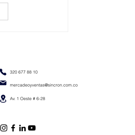
en la industria
otriz: el camino hacia la
bilidad total en el
mble de motos y autos
320 677 88 10
mercadeoyventas@sincron.com.co
Av. 1 Oeste # 6-28