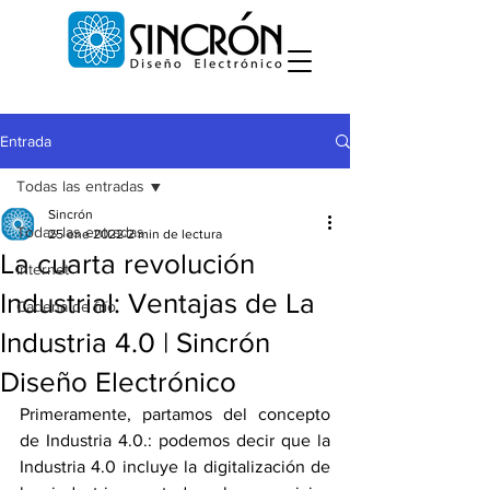
Entrada
Todas las entradas
Sincrón
Todas las entradas
25 ene 2022
2 min de lectura
La cuarta revolución
internet
Industrial: Ventajas de La
Cadena de frío
Industria 4.0 | Sincrón
Diseño Electrónico
Primeramente, partamos del concepto 
de Industria 4.0.: podemos decir que la 
Industria 4.0 incluye la digitalización de 