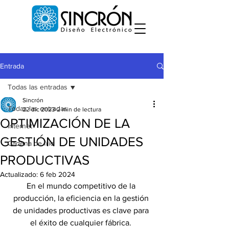
Entrada
Todas las entradas
Sincrón
Todas las entradas
22 dic 2023
2 min de lectura
OPTIMIZACIÓN DE LA
internet
GESTIÓN DE UNIDADES
Cadena de frío
PRODUCTIVAS
Actualizado:
6 feb 2024
En el mundo competitivo de la 
producción, la eficiencia en la gestión 
de unidades productivas es clave para 
el éxito de cualquier fábrica. 