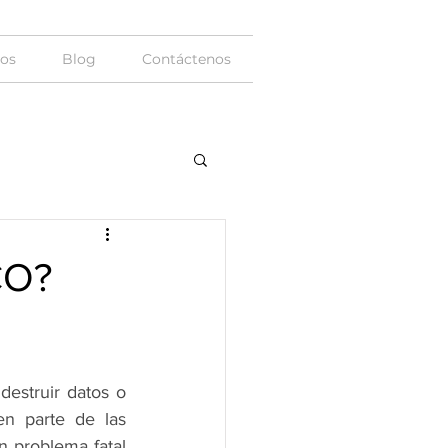
ios
Blog
Contáctenos
CO?
estruir datos o 
n parte de las 
n problema fatal 