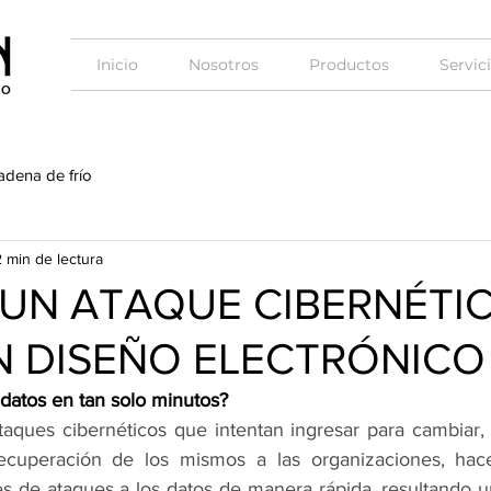
Inicio
Nosotros
Productos
Servic
adena de frío
2 min de lectura
 UN ATAQUE CIBERNÉTI
N DISEÑO ELECTRÓNICO
datos en tan solo minutos? 
aques cibernéticos que intentan ingresar para cambiar, d
recuperación de los mismos a las organizaciones, hace
es de ataques a los datos de manera rápida, resultando u