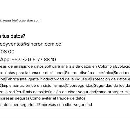
o industrial.com- ibm.com  
 tus datos?
eoyventas@sincron.com.co 
 08 00 
sApp:
 +57 320 6 77 88 10 
sas de análisis de datos
Software análisis de datos en Colombia
Evolució
amientas para la toma de decisiones
Síncron diseño electrónico
Smart m
ión
Fabrica inteligente
Productividad de la industria
Protección de datos 
0
Implementación de un sistema mes
Ciberseguridad
Seguridad de los da
n la red
Perdí mis datos
definición de ciber seguridad
como proteger mis
mpresas seguras
Como evitar el fraude de datos
s de ciber seguridad
Empresas con ciberseguridad