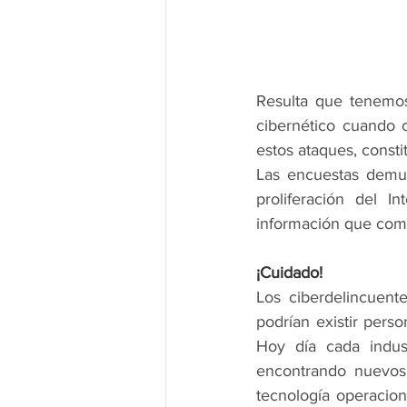
Resulta que tenemos
cibernético cuando 
estos ataques, consti
Las encuestas demue
proliferación del I
información que com
¡Cuidado! 
Los ciberdelincuent
podrían existir pers
Hoy día cada indust
encontrando nuevos 
tecnología operaciona