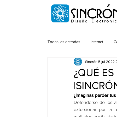
Todas las entradas
internet
C
Sincrón
5 jul 2022
¿QUÉ ES
|SINCRÓ
¿Imaginas perder tus 
Defenderse de los at
extorsionar por la 
múltiples posibilidad