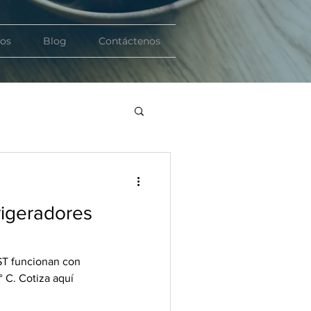
ios
Blog
Contáctenos
rigeradores
ST funcionan con
° C. Cotiza aquí