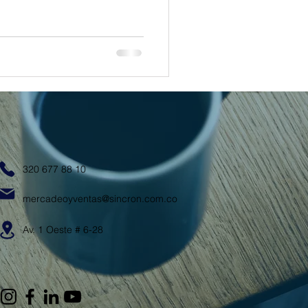
320 677 88 10
mercadeoyventas@sincron.com.co
Av. 1 Oeste # 6-28