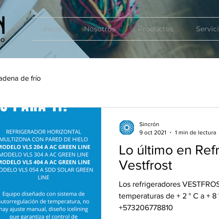
Inicio
Nosotros
Productos
Servic
adena de frío
Sincrón
9 oct 2021
1 min de lectura
Lo último en Ref
Vestfrost
Los refrigeradores VESTFRO
temperaturas de + 2 ° C a + 8 
+573206778810