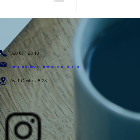
320 677 88 10
mercadeoyventas@sincron.com.co
Av. 1 Oeste # 6-28