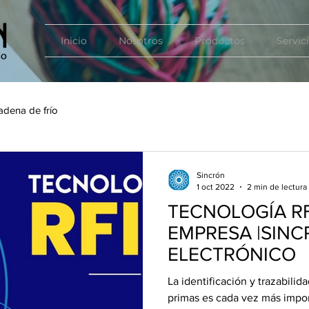
Inicio
Nosotros
Productos
Servic
adena de frío
Sincrón
1 oct 2022
2 min de lectura
TECNOLOGÍA RF
EMPRESA |SINC
ELECTRÓNICO
La identificación y trazabili
primas es cada vez más impor