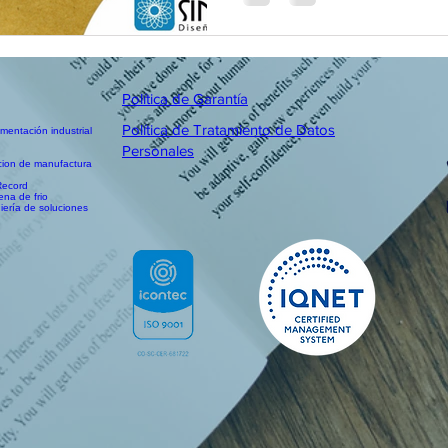
Política de Garantía
Política de Tratamiento de Datos
mentación industrial
Personales
cion de manufactura
Record
na de frio
iería de soluciones