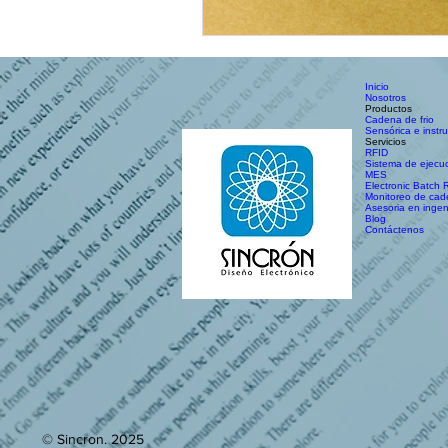
Inicio
Nosotros
Productos
Cadena de frio
Sensórica e instru
Servicios
RFID
Sistema de ejecu
MES
Electronic Batch 
Monitoreo de cade
Asesoria en ingen
Blog
Contáctenos
© Sincron. 2025