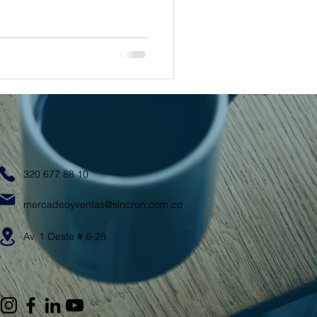
320 677 88 10
mercadeoyventas@sincron.com.co
Av. 1 Oeste # 6-28