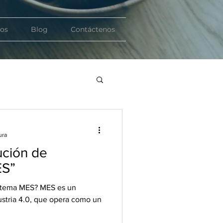
ios
Blog
Contáctenos
ura
ución de
ES”
stema MES? MES es un
ustria 4.0, que opera como un