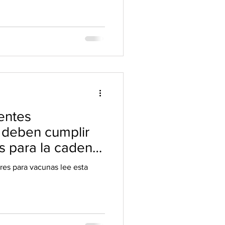
entes
 deben cumplir
es para la cadena
res para vacunas lee esta