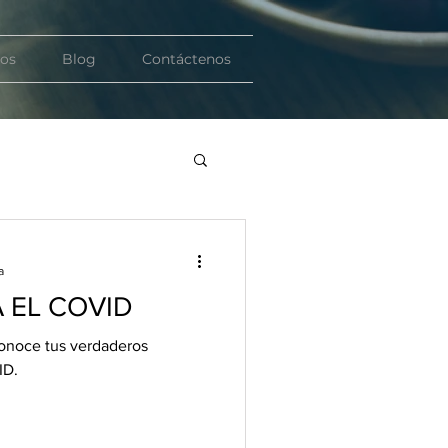
ios
Blog
Contáctenos
a
 EL COVID
 conoce tus verdaderos
ID.