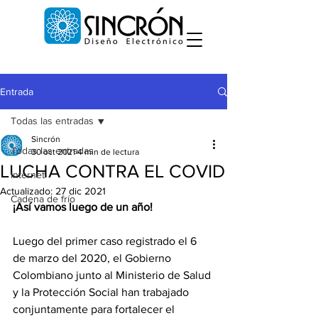
Entrada
Todas las entradas
Sincrón
Todas las entradas
30 oct 2021
4 min de lectura
LUCHA CONTRA EL COVID
internet
Actualizado:
27 dic 2021
Cadena de frío
¡Así vamos luego de un año!
Luego del primer caso registrado el 6 
de marzo del 2020, el Gobierno 
Colombiano junto al Ministerio de Salud 
y la Protección Social han trabajado 
conjuntamente para fortalecer el 