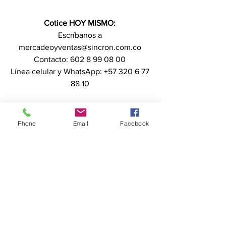
Cotice HOY MISMO:
Escríbanos a 
mercadeoyventas@sincron.com.co 
Contacto: 602 8 99 08 00 
Línea celular y WhatsApp: +57 320 6 77 
88 10 
Phone
Email
Facebook
Termo giostyle en Cali
Neveras para transporte de vacunas
Neveras para vacunas
termos giostyle
Refrigerador para vacunas
Neveras para vacunas Covid
Sistema de monitoreo DataIot
REFRIGERADORES PARA VACUNAS COLOMBIA
DataIot
Nevera para vacunas Vestfrosts
Refrigeradores para medicamentos Colombia