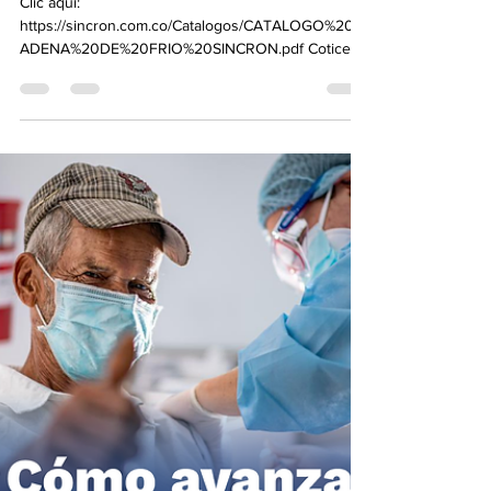
Sincrón
28 feb 2022
1 min de lectura
Conoces nuestro nuevo
catalogo de cadena de frío
Clic aquí:
https://sincron.com.co/Catalogos/CATALOGO%20C
ADENA%20DE%20FRIO%20SINCRON.pdf Cotice
hoy mismo nuestros productos de cadena de...