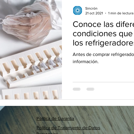
Sincrón
21 oct 2021
1 min de lectura
Conoce las difer
condiciones que
los refrigerador
de frio
Antes de comprar refrigerado
información.
Política de Garantía
Política de Tratamiento de Datos
Personales