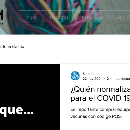
Inicio
Nosotros
Productos
Servic
adena de frío
Sincrón
22 nov 2021
2 min de lectu
¿Quién normaliza
para el COVID 1
Es importante comprar equipo
vacunas con código PQS.