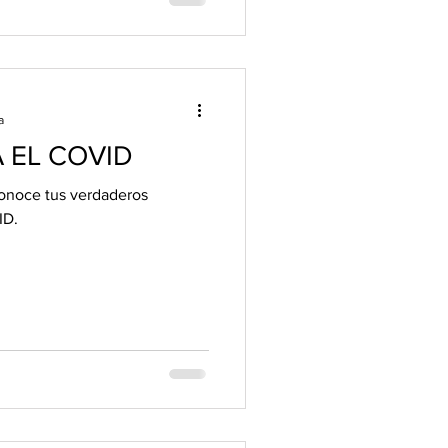
a
 EL COVID
 conoce tus verdaderos
ID.