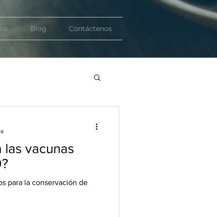
ios
Blog
Contáctenos
ra
 las vacunas
9?
s para la conservación de