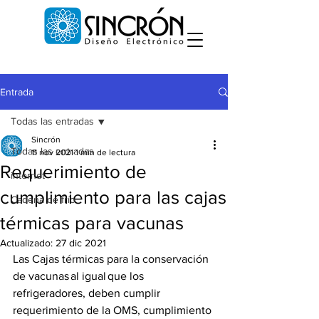
Entrada
Todas las entradas
Sincrón
Todas las entradas
11 nov 2021
1 min de lectura
Requerimiento de
internet
cumplimiento para las cajas
Cadena de frío
térmicas para vacunas
Actualizado:
27 dic 2021
Las Cajas térmicas para la conservación 
de vacunas al igual que los 
refrigeradores, deben cumplir 
requerimiento de la OMS, cumplimiento 