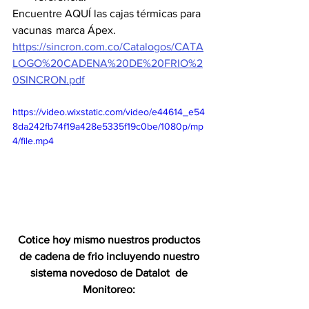
Encuentre AQUÍ las cajas térmicas para 
vacunas  marca Ápex. 
https://sincron.com.co/Catalogos/CATA
LOGO%20CADENA%20DE%20FRIO%2
0SINCRON.pdf
https://video.wixstatic.com/video/e44614_e54
8da242fb74f19a428e5335f19c0be/1080p/mp
4/file.mp4
Cotice hoy mismo nuestros productos 
de cadena de frio incluyendo nuestro 
sistema novedoso de DataIot  de 
Monitoreo: 